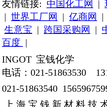
友情链接:
中国化工网
|
|
世界工厂网
|
亿商网
生意宝
|
跨国采购网
|
百度
|
INGOT 宝钱化学
电话：021-51863530 131
021-51863540 156596759
上 海 宝 钱 新 材 料 技 